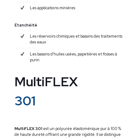
Les applications minières
Étanchéité
Les réservoirs chimiques et bassins des traitements
des eaux
Les bassins d’huiles usées, papetières et fosses à
purin
MultiFLEX
301
MultiFLEX 301
est un polyurée élastomérique pur à 100 %
de haute dureté offrant une grande rigidité. Il se distingue